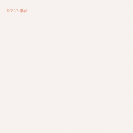
©アグリ農縁