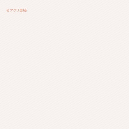
©アグリ農縁